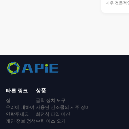
매우 전문적인
벽 트렌치 컷
를 형성하는 
업에서 필수적
를 제공합니다
건설을 위한 
고 정밀한 절
로운 응용 
을 위해 57
장착장치와 호
도구 보관기 상
빠른 링크
상품
집
굴착 장치 도구
우리에 대하여
사용된 건조물의 지주 장비
연락주세요
회전식 파일 머신
개인 정보 정책
수력 어스 오거