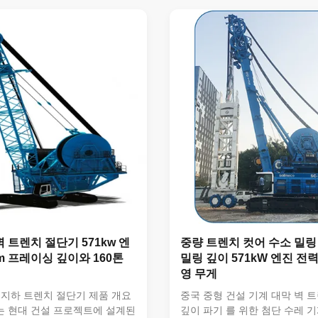
을 제공합니다, 터널, 지하실
율적이고 정확한 디아프라그마 
은 지하 구조물을 지원하기 위
해 설계된 견고한 트렌치 컷어 
안정적인 받침 벽이 필요한 토
160톤의 작동 무게와 첨단 기
에 필수적입니다. 주요 사양 •
함한 대규모 인프라 프로젝트에
0 톤• 엔진 전력: 571 kW• 밀링
성과 내구성을 제공합니다., 기
2미터 (70미터까지 확장 할 수
물. 주요 사양 제품 이름:트렌치
홀더: 다재다능한 도구 호환성을
깊이:52m (70m까지 확장 가능
이:29.6m (35...
 트렌치 절단기 571kw 엔
중량 트렌치 컷어 수소 밀링 
2m 프레이싱 깊이와 160톤
밀링 깊이 571kW 엔진 전력 
영 무게
 지하 트렌치 절단기 제품 개요
중국 중형 건설 기계 대막 벽 
는 현대 건설 프로젝트에 설계된
깊이 파기 를 위한 첨단 수레 