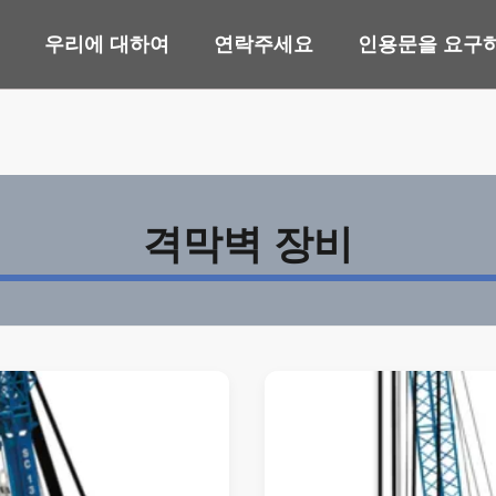
우리에 대하여
연락주세요
인용문을 요구
격막벽 장비