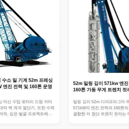
게 처리할 수 있게 한다.그것
변적인 작동을 위해 35.6m까지 
의 표준 밀링 깊이에 도달 할 수
전력: 571kw, 까다로운 작업에
대 70 미터까지 확장 된 옵션으
제공합니다 작동 무게: 160 톤,
 작업, 지하 구조 및 지지 벽에
성 및 효율성을 보장 도구 보유..
 수소 밀 기계 52m 프레싱
52m 밀링 깊이 571kw 엔진
W 엔진 전력 및 160톤 운영
160톤 가동 무게 트렌치 컷
 머신 수압 로터리 드럼 커터
밀링 깊이 52m 디아프라그마 
대막 벽 계곡 절단기, 또한 수력
571kW의 엔진 전력과 160톤
려져, 깊은 발굴 프로젝트에서
결합한 이 첨단 트렌치 컷러는 
설을 위해 설계 된 고도의 전문
설 프로젝트를 위해 예외적인 
이 첨단 트렌치 컷러는 뛰어난
니다. 제품 개요 디아프라그마 