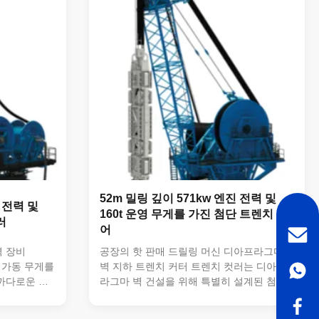
확장 *) 엔진
160 톤 가동 무게안정성과 내구성을 제공합
 강한 성능을
니다. SH30/40 툴 홀더 모델최적의 안정성
 사용 중 안정
과 절단 머리의 적응성을 위해 29.6m 기계
.
높이길게 절단하는 팔을 수용 할 수 있습니
다. 효...
52m 밀링 깊이 571kw 엔진 전력 및
 전력 및
160t 운영 무게를 가진 첨단 트렌치 컷
러
어
벽 장비
공장의 핫 판매 드릴링 머신 디아프라그마
의 가동 무게를
벽 지하 트렌치 커터 트렌치 컷러는 디아프
까다로운 건
라그마 벽 건설을 위해 특별히 설계된 첨단
성능을 제공합
수력 공장 장비로, 뛰어난 성능과 신뢰성을
벽 장비는 효
제공합니다.이 대막 벽 계곡 절단기 깊은 발