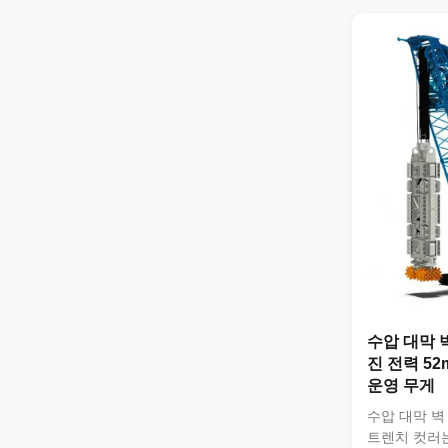
성능과 정확성
및 기초와 같
해 강력하고 
목 공사 작업
운용 무게: 16
깊이: 최대 5
있다)• 툴 
...
수압 대막 벽
진 전력 5
운영 무게
수압 대막 벽
트렌치 컷러