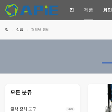
집
제품
화면
집
상품
격막벽 장비
모든 분류
굴착 장치 도구
269