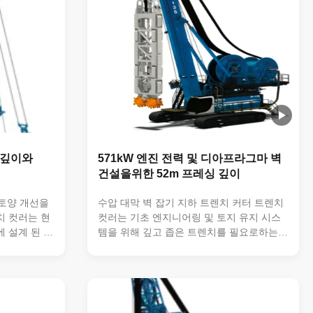
링 깊이와
571kW 엔진 전력 및 디아프라그마 벽
건설을위한 52m 프레싱 깊이
 토양 개선을
수압 대막 벽 잡기 지하 트렌치 커터 트렌치
치 컷러는 현
컷러는 기초 엔지니어링 및 토지 유지 시스
에 설계 된 전
템을 위해 깊고 좁은 트렌치를 필요로하는
신뢰할 수 있
현대 건설 프로젝트에 설계 된 고급 대막 벽
 개발의 기
장비입니다.이 수소 밀 기계 는 지하 건설 과
 벽. 주요 특
제 에서 탁월 한 성능 과 정확성 을 발휘 합
신뢰할 수있는
니다. 주요 특징 571 kW 엔진 전력어려운 토
9.6m (유
양 및 암석 조건에서 효율적인 작동을 위해