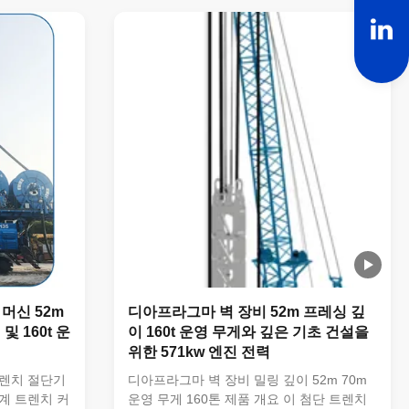
벽 건설을 위
굴과 정밀한 계곡 절단에 대한 까다로운 요
기계입니다.
구 사항을 충족, 현대 토목 공학 프로젝트에
술로,터널을 포
필수적입니다. 52m의 표준 프레싱 깊이와
 뛰어난 안정
70m까지 선택적으로 확장, 이 트렌치 컷러
초, 지하 구조
는 도전적인 토양 조건과 복잡한 프로젝트
 커터 밀링
사양을 처리합니다.탄탄한 SH30/40 도구 홀
) 기계 높
더 시스템은 안전한 절단 도구 배치와 빠른
변경을 보장, 정지 시간...
머신 52m
디아프라그마 벽 장비 52m 프레싱 깊
및 160t 운
이 160t 운영 무게와 깊은 기초 건설을
위한 571kw 엔진 전력
트렌치 절단기
디아프라그마 벽 장비 밀링 깊이 52m 70m
기계 트렌치 커
운영 무게 160톤 제품 개요 이 첨단 트렌치