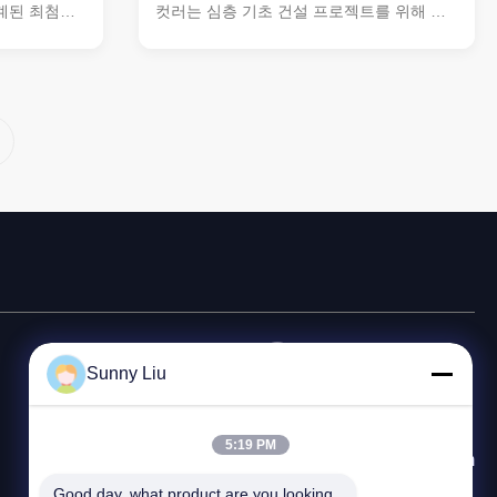
계된 최첨단
컷러는 심층 기초 건설 프로젝트를 위해 설
필수적인 조
계되었습니다.그것은 도전적인 사이트 조건
해초를 담막
에서 예외적인 안정성과 성능을 제공합니다.
트.
이 장비는 도시 인프라, 지하 주차장, 터널,
 장착 된 이
수리벽을 위한 깊고 안정적인 대막 벽을 만
 우수한 호
드는 데 탁월합니다. 주요 특징 제품명: 트렌
성과 정밀도를
치 커터 엔진 전력: 571 kW 툴 홀더 모델:
토크를 지원하
SH30/40 기계 높이: 29.6m (35.6m*) 밀링
견딜 수 있도
깊이: 52m (70m*) 고성능의 수레 기기, 효율
프라 프로젝트
적인 트렌치 절개 심층 밀링 ...
연락 전화
Sunny Liu
86--18921287030
이메일
5:19 PM
apie@apiepiling.com
Good day, what product are you looking 