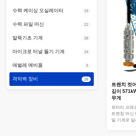
조건들을 손쉽
은 52 미터
수력 케이싱 오실레이터
19
있습니다, 최
로 깊은 기초
수력 파일 머신
22
매우 ...
말뚝기초 기계
38
마이크로 터널 뚫기 기계
19
애벌레 예비품
6
격막벽 장비
16
트렌치 컷어
깊이 571k
무게
로터리 프레싱
트렌칭 머신 
밀 기계로 알
대막 벽의 건
장비입니다.