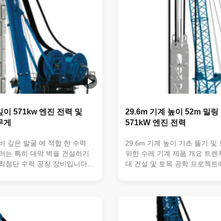
깊이 571kw 엔진 전력 및
29.6m 기계 높이 52m 밀
 무게
571kW 엔진 전력
비 깊은 발굴 에 적합 한 수력
29.6m 기계 높이 기초 뚫기 및
러는 특히 대막 벽을 건설하기
위한 수레 기계 제품 개요 트렌
최첨단 수력 공장 장비입니다.
대 건설 및 토목 공학 프로젝트
계곡 절단기는 깊고 정확한 계곡
문적인 대막 벽 장비입니다.이 
한 현대 토목 공학 프로젝트에서
는 수소 밀링 기계는 깊은인프라
다. 주요 특징 및 성능 160 톤
초 작업에 필수적인 정밀한 대막
로, 이 트렌치 컷러 기계는 예외
징 제품 이름: 트렌치 커터 - 
 힘을 제공 하여, 어려운 지상
대막 벽 트렌치 커터 기계 높이: 2