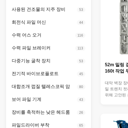
사용된 건조물의 지주 장비
53
회전식 파일 머신
44
수력 어스 오거
116
수력 파일 브레이커
113
다중기능 굴착 장치
53
52m 밀링 
160t 작업
전기적 바이브로플로트
45
대막 벽장 장
대합조개 껍질 텔레스코픽 암
80
밀 트렌치 컷
위해 고안된 
보어 파일 기계
43
이 대막 벽 
발굴이 필요
장비를 축적하는 낮은 헤드룸
26
필수 도구입니
의 작동 무게
적인 안정성과
파일드라이버 부착
65