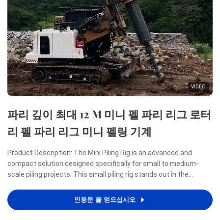
VIDEO
파리 깊이 최대 12 M 미니 펠 파리 리그 로터
리 펠 파리 리그 미니 펠링 기계
Product Description: The Mini Piling Rig is an advanced and
compact solution designed specifically for small to medium-
scale piling projects. This small piling rig stands out in the
construction industry due to its remarkable combination of
power, efficiency, and portability, making it an ideal ...
인용문 을 얻으십시오