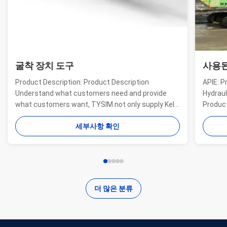
굴착 장치 도구
사용된
Product Description: Product Description
APIE: P
Understand what customers need and provide
Hydraul
what customers want, TYSIM not only supply Kelly
Product
bars for drill rigs of world’s top brands, but also
offer a
세부사항 확인
provide one-stop solution for the world foundation
providi
construction users. While providing customized
needs o
quality products, ...
...
더 많은 분류